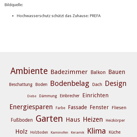
Bildquelle:
Hochwasserschutz schützt das Zuhause: PREFA
Ambiente
Badezimmer
Bauen
Balkon
Bodenbelag
Design
Dach
Beschattung
Boden
Einrichten
Einbrecher
Dämmung
Diebe
Energiesparen
Fenster
Fassade
Fliesen
Farbe
Garten
Heizen
Haus
Fußboden
Heizkörper
Klima
Holz
Küche
Holzboden
Kaminofen
Keramik